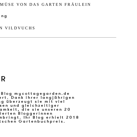
GEMÜSE VON DAS GAR­TEN FRÄULEIN
N VILD­VUCHS
ER
tschen Gartenbuchpreis.