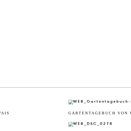
VAIS
GAR­TEN­TAGE­BUCH VON