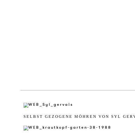
SELBST GE­ZO­GE­NE MÖHREN VON SYL GER­