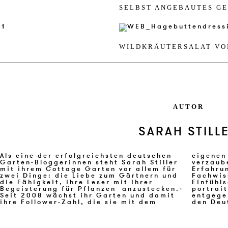
SELBST AN­GE­BAU­TES 
WILD­KRÄUT­ER­SALAT VO
AUTOR
SARAH STILL
Als eine der erfolgreichsten deutschen
eigenen Blog mycottagegarden.de
Garten-Bloggerinnen steht Sarah Stiller
verzaubert. Dank ihrer langjährigen
mit ihrem Cottage Garten vor allem für
Erfahrung überzeugt sie mit viel
zwei Dinge: die Liebe zum Gärtnern und
Fachwissen und gleichzeitiger
die Fähigkeit, ihre Leser mit ihrer
Einfühlsamkeit, die sie unseren 20
Begeisterung für Pflanzen­ anzustecken.­
portraitierten Bloggerinnen
Seit­ 2008 wächst ihr Garten und damit
entgegenbringt. Ihr Blog erhielt 2018
ihre Follower-Zahl, die sie mit dem
den Deu