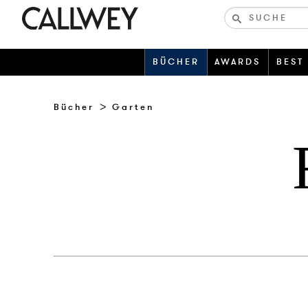
Bücher-
und
zeitschriften
BÜCHER
AWARDS
BEST
Bücher
Garten