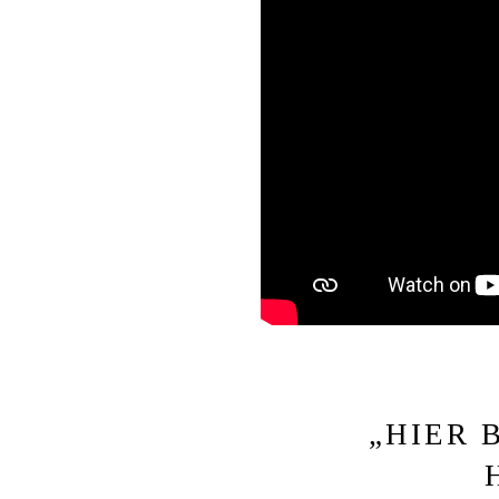
„
HIER 