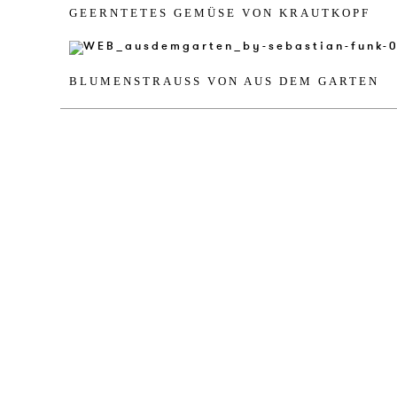
GE­ERN­TETES GEMÜSE VON KRAUT­KOPF
BL­U­MENSTRAUSS VON AUS DEM GAR­TEN