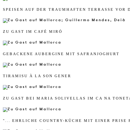
SPEI­SEN AUF DER TRAUM­HAF­TEN TER­RASSE VOR 
ZU GAST IM CAFÉ MIRÓ
GE­BA­CKE­NE AU­BER­GI­NE MIT SA­FR­AN­JO­GHURT
TI­RA­MI­SU À LA SON GE­NER
ZU GAST BEI MA­RIA SO­LI­VEL­LAS IM CA NA TO­NE­T
"... EHR­LI­CHE COUN­TRY-KÜCHE MIT EI­NER PRI­SE 