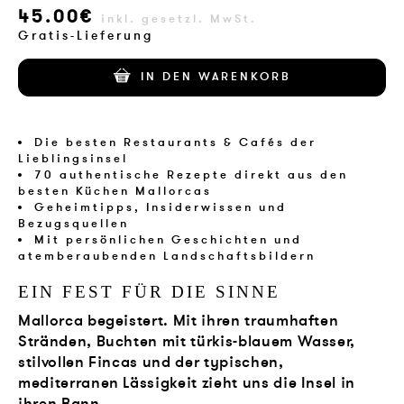
45.00€
VERLAG
inkl. gesetzl. MwSt.
Gratis-Lieferung
JOBS
IN DEN WARENKORB
SHOP
Die besten Restaurants & Cafés der
Lieblingsinsel
70 authentische Rezepte direkt aus den
besten Küchen Mallorcas
Geheimtipps, Insiderwissen und
Bezugsquellen
Mit persönlichen Geschichten und
atemberaubenden Landschaftsbildern
EIN FEST FÜR DIE SINNE
Mallorca begeistert. Mit ihren traumhaften
Stränden, Buchten mit türkis-blauem Wasser,
stilvollen Fincas und der typischen,
mediterranen Lässigkeit zieht uns die Insel in
ihren Bann.