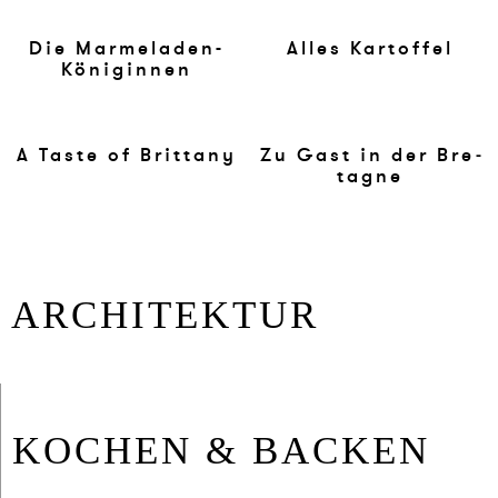
Die Mar­me­la­den-
Al­les Kar­tof­fel
Köni­gin­nen
A Ta­ste of Brit­ta­ny
Zu Gast in der Bre­
ta­gne
AR­CHI­TEK­TUR
KO­CHEN & BA­CKEN