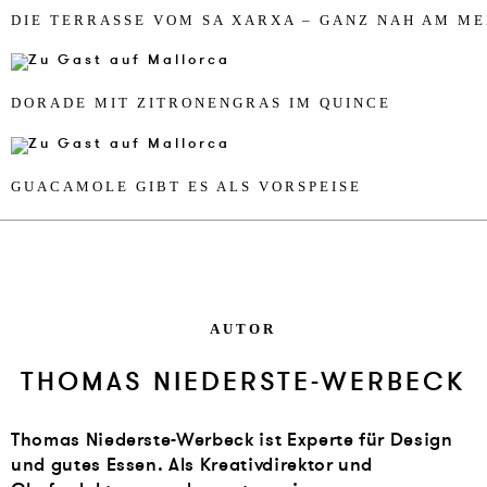
DIE TER­RASSE VOM SA XAR­XA – GANZ NAH AM M
DO­RA­DE MIT ZI­TR­O­NEN­GRAS IM QUIN­CE
GUA­CA­MO­LE GIBT ES ALS VOR­SPEI­SE
AUTOR
THOMAS NIEDERSTE-WERBECK
Thomas Niederste-Werbeck ist Experte für Design
und gutes Essen. Als Kreativdirektor und