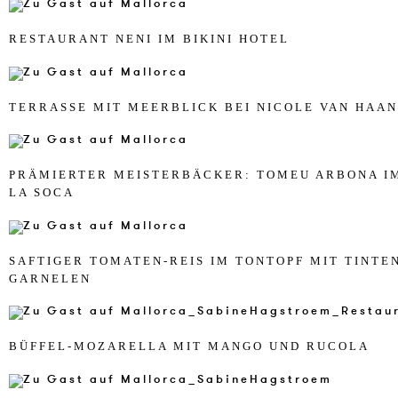
RE­ST­AU­RANT NENI IM BI­KI­NI HO­TEL
TER­RASSE MIT MEERBLICK BEI NI­CO­LE VAN HA­AN
PRÄMIER­TER MEI­ST­ERBÄCKER: TO­MEU AR­BO­NA I
LA SOCA
SAF­TI­GER TO­MA­TEN-REIS IM TON­TOPF MIT TIN­TE
GAR­NE­LEN
BÜFFEL-MO­ZA­REL­LA MIT MAN­GO UND RU­CO­LA