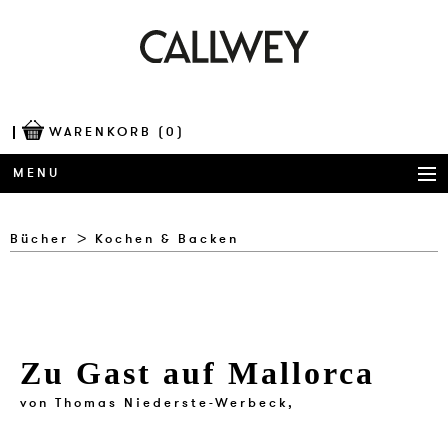
WARENKORB
(0)
MENU
BÜCHER
Bücher
Kochen & Backen
AWARDS
BEST OF ARCHITECTURE
Zu Gast auf Mallorca
CORPORATE PUBLISHING
von
Thomas Niederste-Werbeck,
BLOG