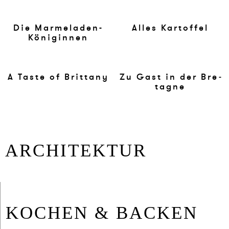
Die Mar­me­la­den-
Al­les Kar­tof­fel
Köni­gin­nen
A Ta­ste of Brit­ta­ny
Zu Gast in der Bre­
ta­gne
AR­CHI­TEK­TUR
KO­CHEN & BA­CKEN