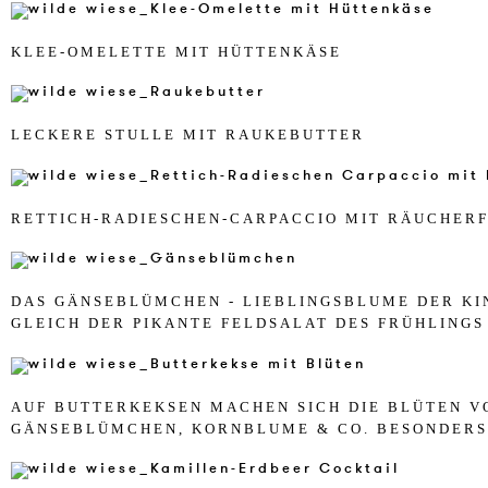
KLEE-OME­LET­TE MIT HÜTTENKÄSE
LE­CKE­RE STUL­LE MIT RAUKE­BUT­TER
RET­TICH-RA­DIESCHEN-CAR­PAC­CIO MIT RÄUCHER­
DAS GÄNSEBLÜMCHEN - LIEBL­INGSBL­U­ME DER KI
GLEICH DER PI­KAN­TE FELD­SALAT DES FRÜHLINGS
AUF BUT­TER­KEK­SEN MA­CHEN SICH DIE BLÜTEN V
GÄNSEBLÜMCHEN, KORNBL­U­ME & CO. BES­ON­DER