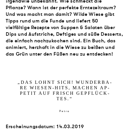
irgendwie unbekannt. Wie schmeckt die
Pflanze? Wann ist der perfekte Erntezeitraum?
Und was macht man damit? Wilde Wiese gibt
Tipps rund um die Funde und liefert 50
vielfältige Rezepte von Suppen & Salaten über
Dips und Aufstriche, Deftiges und süße Desserts,
die einfach nachzukochen sind. Ein Buch, das
animiert, herzhaft in die Wiese zu beißen und
das Grün unter den Füßen neu zu entdecken!
„
DAS LOHNT SICH! WUN­DER­BA­
RE WIESEN-HITS, MA­CHEN AP­
PE­TIT AUF FR­ISCH GE­PFLÜCK­
TES.
“
Petra
Erscheinungsdatum: 14.03.2019