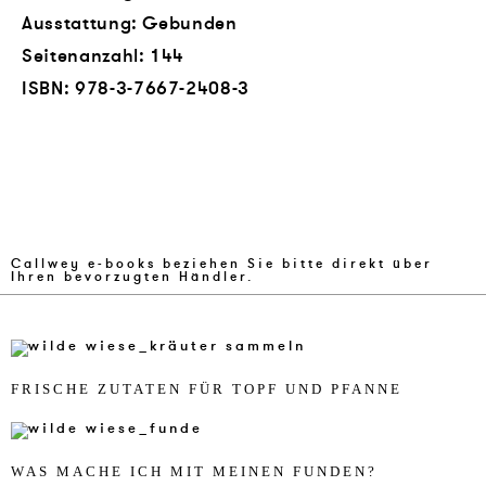
Ausstattung: Gebunden
Seitenanzahl:
144
ISBN:
978-3-7667-2408-3
Callwey e-books beziehen Sie bitte direkt über
Ihren bevorzugten Händler.
FR­I­SCHE ZU­TA­TEN FÜR TOPF UND PFAN­NE
WAS MA­CHE ICH MIT MEI­NEN FUN­DEN?