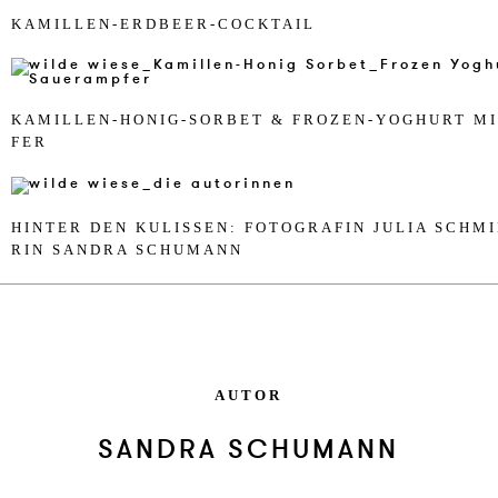
KA­MIL­LEN-ERD­BEER-COCK­TAIL
KA­MIL­LEN-HO­NIG-SOR­BET & FR­O­ZEN-YO­GHURT MI
FER
HIN­TER DEN KU­LISSEN: FO­TO­GRA­F­IN JU­LIA SCHM
R­IN SAN­DRA SCHU­MANN
AUTOR
SANDRA SCHUMANN