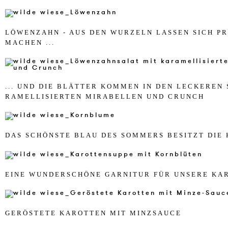
LÖWENZ­AHN - AUS DEN WUR­ZELN LASSEN SICH PR
MA­CHEN ...
... UND DIE BLÄTTER KOM­MEN IN DEN LE­CKE­REN
RA­MEL­LI­SI­ER­TEN MI­RA­BEL­LEN UND CRUNCH
DAS SCHÖNSTE BLAU DES SOM­MERS BES­ITZT DIE 
EINE WUN­DERSCHÖNE GAR­NI­T­UR FÜR UN­SE­RE KAR
GERÖSTE­TE KAR­OT­TEN MIT MINZ­SAU­CE