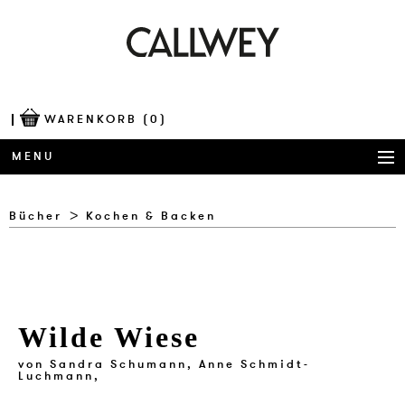
WARENKORB
(0)
MENU
BÜCHER
Bücher
Kochen & Backen
AWARDS
BEST OF ARCHITECTURE
Wilde Wiese
CORPORATE PUBLISHING
von
Sandra Schumann,
Anne Schmidt-
BLOG
Luchmann,