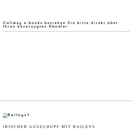
Callwey e-books beziehen Sie bitte direkt über
Ihren bevorzugten Händler.
IRI­SCHER GU­GEL­HUPF MIT BAI­LEYS