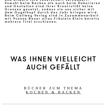
und Bildern ihre Leserschaft verzaubert.
Sowohl beim Backen als auch beim Dekorieren
und Gestalten sind ihrer Kreativität keine
Grenzen gesetzt, sodass sie uns sicher mit
dem Gugelhupf durch das Jahr bringen wird.
Beim Callwey Verlag sind in Zusammenarbeit
mit Yvonne Bauer alias Fräulein Klein bereits
mehrere Titel erschienen.
WAS IHNEN VIELLEICHT
AUCH GEFÄLLT
BÜCHER ZUM THEMA
KOCHEN & BACKEN