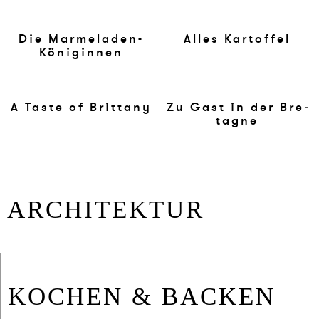
Die Mar­me­la­den-
Al­les Kar­tof­fel
Köni­gin­nen
A Ta­ste of Brit­ta­ny
Zu Gast in der Bre­
ta­gne
AR­CHI­TEK­TUR
KO­CHEN & BA­CKEN