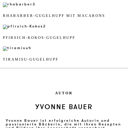
RHA­BAR­BER-GU­GEL­HUPF MIT MA­CAR­ONS
PFIR­SICH-KO­KOS-GU­GEL­HUPF
TI­RA­MI­SU-GU­GEL­HUPF
AUTOR
YVONNE BAUER
Yvonne Bauer ist erfolgreiche Autorin und
passionierte Bäckerin, die mit ihren Rezepten