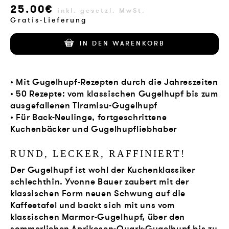
25.00€
VERLAG
inkl. gesetzl. MwSt.
Gratis-Lieferung
JOBS
IN DEN WARENKORB
SHOP
• Mit Gugelhupf-Rezepten durch die Jahreszeiten
• 50 Rezepte: vom klassischen Gugelhupf bis zum
ausgefallenen Tiramisu-Gugelhupf
• Für Back-Neulinge, fortgeschrittene
Kuchenbäcker und Gugelhupfliebhaber
RUND, LECKER, RAFFINIERT!
Der Gugelhupf ist wohl der Kuchenklassiker
schlechthin. Yvonne Bauer zaubert mit der
klassischen Form neuen Schwung auf die
Kaffeetafel und backt sich mit uns vom
klassischen Marmor-Gugelhupf, über den
sommerlichen Aprikosen-Quark-Gugelhupf bis zu