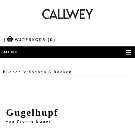
WARENKORB
(0)
MENU
BÜCHER
Bücher
Kochen & Backen
AWARDS
BEST OF ARCHITECTURE
Gugelhupf
CORPORATE PUBLISHING
von
Yvonne Bauer
BLOG