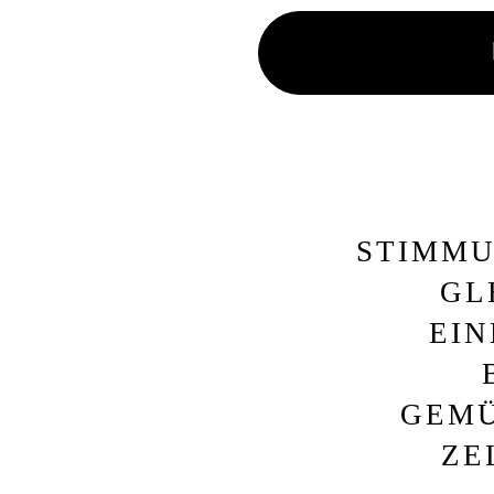
STIMM
GL
EIN
GEMÜ
ZE