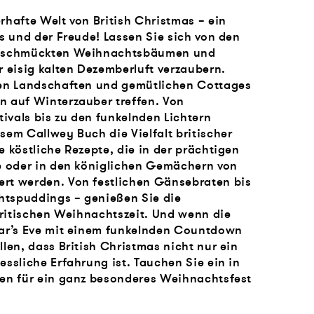
rhafte Welt von British Christmas – ein
ts und der Freude! Lassen Sie sich von den
 geschmückten Weihnachtsbäumen und
r eisig kalten Dezemberluft verzaubern.
hen Landschaften und gemütlichen Cottages
n auf Winterzauber treffen. Von
tivals bis zu den funkelnden Lichtern
sem Callwey Buch die Vielfalt britischer
e köstliche Rezepte, die in der prächtigen
le oder in den königlichen Gemächern von
rt werden. Von festlichen Gänsebraten bis
htspuddings – genießen Sie die
 britischen Weihnachtszeit. Und wenn die
ear’s Eve mit einem funkelnden Countdown
llen, dass British Christmas nicht nur ein
essliche Erfahrung ist. Tauchen Sie ein in
en für ein ganz besonderes Weihnachtsfest