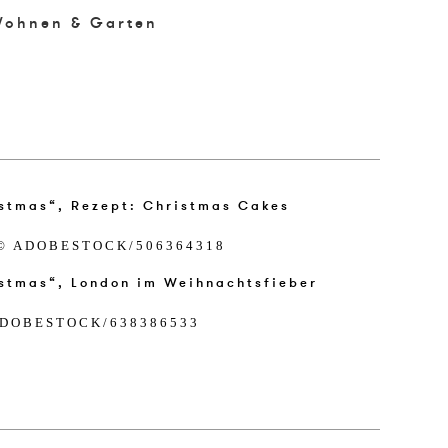
ohnen & Garten
© ADO­BES­TOCK/​506364318
DO­BES­TOCK/​638386533