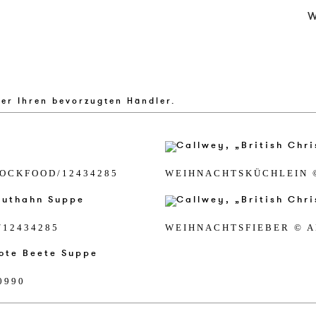
W
ber Ihren bevorzugten Händler.
OCK­FOOD/​12434285
WEIH­NACH­T­SKÜCH­LEIN 
/​12434285
WEIH­NACH­T­SFIEBER © A
0990