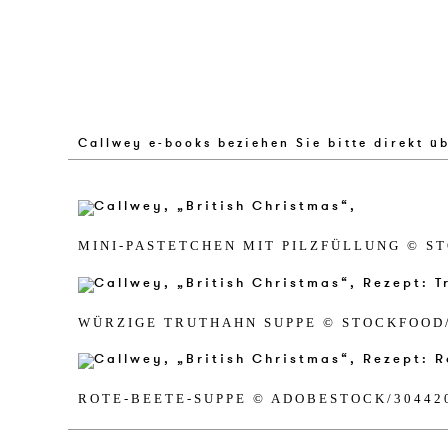
Callwey e-books beziehen Sie bitte direkt ü
MINI-PASTET­CHEN MIT PILZFÜLLUNG © ST
WÜRZI­GE TRU­T­H­AHN SUP­PE © STOCK­FOOD
ROTE-BEE­TE-SUP­PE © ADO­BES­TOCK/​30442