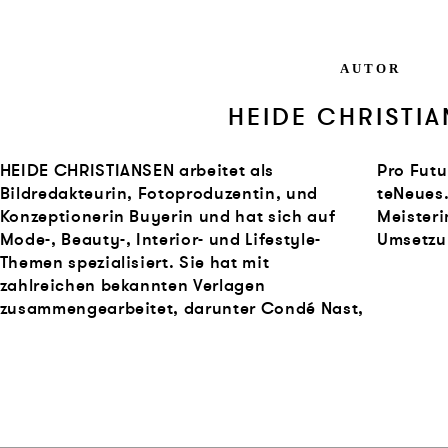
AUTOR
HEIDE CHRISTI
HEIDE CHRISTIANSEN arbeitet als
Pro Futura, Burda, Gräfe und Unzer und
Bildredakteurin, Fotoproduzentin, und
teNeues. Die gebürtige Kanadierin ist eine
Konzeptionerin Buyerin und hat sich auf
Meisterin darin, die perfekte visuelle
Mode-, Beauty-, Interior- und Lifestyle-
Umsetzun
Themen spezialisiert. Sie hat mit
zahlreichen bekannten Verlagen
zusammengearbeitet, darunter Condé Nast,