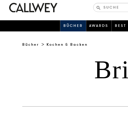
Bücher-
und
zeitschriften
BÜCHER
AWARDS
BEST
Bücher
Kochen & Backen
Br