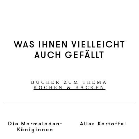
WAS IHNEN VIELLEICHT
AUCH GEFÄLLT
BÜCHER ZUM THEMA
KOCHEN & BACKEN
Die Mar­me­la­den-
Al­les Kar­tof­fel
Köni­gin­nen