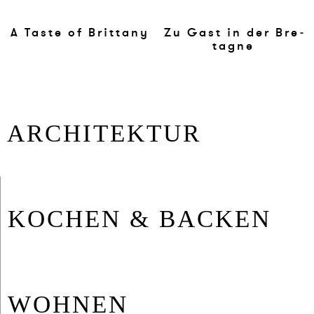
A Ta­ste of Brit­ta­ny
Zu Gast in der Bre­
ta­gne
AR­CHI­TEK­TUR
KO­CHEN & BA­CKEN
WOH­NEN