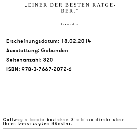
„
EI­NER DER BES­TEN RAT­GE­
BER.
“
freundin
Erscheinungsdatum: 18.02.2014
Ausstattung: Gebunden
Seitenanzahl:
320
ISBN:
978-3-7667-2072-6
Callwey e-books beziehen Sie bitte direkt über
Ihren bevorzugten Händler.