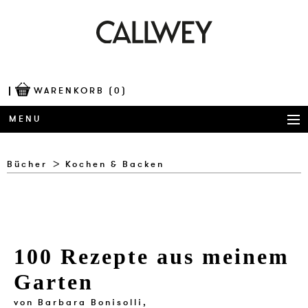
WARENKORB
(0)
MENU
BÜCHER
Bücher
Kochen & Backen
AWARDS
BEST OF ARCHITECTURE
100 Rezepte aus meinem
CORPORATE PUBLISHING
Garten
BLOG
von
Barbara Bonisolli,