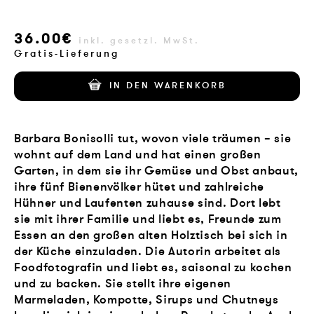
VERLAG
36.00€
inkl. gesetzl. MwSt.
JOBS
Gratis-Lieferung
SHOP
IN DEN WARENKORB
Barbara Bonisolli tut, wovon viele träumen – sie
wohnt auf dem Land und hat einen großen
Garten, in dem sie ihr Gemüse und Obst anbaut,
ihre fünf Bienenvölker hütet und zahlreiche
Hühner und Laufenten zuhause sind. Dort lebt
sie mit ihrer Familie und liebt es, Freunde zum
Essen an den großen alten Holztisch bei sich in
der Küche einzuladen. Die Autorin arbeitet als
Foodfotografin und liebt es, saisonal zu kochen
und zu backen. Sie stellt ihre eigenen
Marmeladen, Kompotte, Sirups und Chutneys