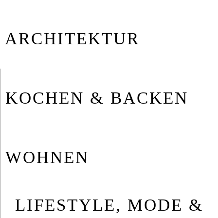
AR­CHI­TEK­TUR
KO­CHEN & BA­CKEN
WOH­NEN
LIFESTYLE, MODE &