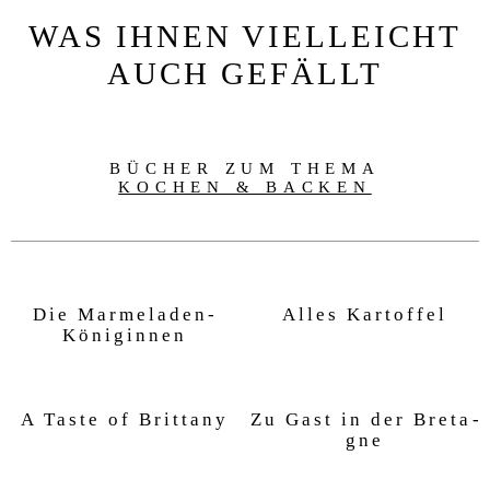
WAS IHNEN VIELLEICHT
AUCH GEFÄLLT
BÜCHER ZUM THEMA
KOCHEN & BACKEN
Die Mar­me­la­den-
Al­les Kar­tof­fel
Köni­gin­nen
A Ta­ste of Brit­ta­ny
Zu Gast in der Bre­ta­
gne