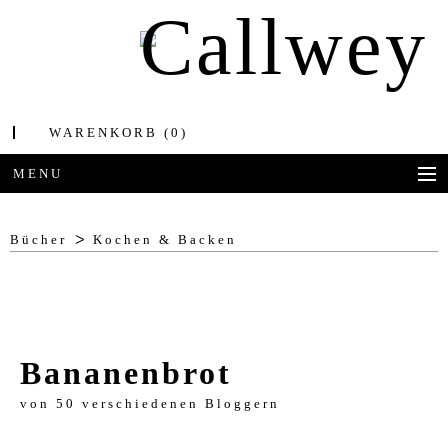
WARENKORB
(0)
MENU
BÜCHER
Bücher
Kochen & Backen
AWARDS
BEST OF ARCHITECTURE
Bananenbrot
CORPORATE PUBLISHING
von
50 verschiedenen Bloggern
BLOG