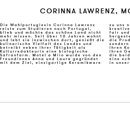
CORINNA LAWRENZ, MO
Die Wahlportugiesin Corinna Lawrenz
zu uns nach Hause zu bringen. Ihre
reiste zum Studieren nach Portugal,
kreativen Stücke werden als Einzelstücke
blieb und möchte das schöne Land nicht
fair und umweltfreundlich in Portugal
mehr missen. Seit über 10 Jahren wohnt
hergestellt. Dabei ist Portugal nicht nur
und lebt sie inzwischen dort, genießt die
die Produktionsstätte der Gründerinnen,
kulinarische Vielfalt des Landes und
sondern auch ihr liebstes Reiseziel. Mit
betreibt neben ihrer Tätigkeit als
ihren Kontakten zu Einheimischen und
Kulturredakteurin eine biologische
ihren Geheimtipps aus Portugal sorgen
Safranfarm. Motel a Miio wurde von den
die beiden dafür, dass wir mit dem Buch
Freundinnen Anna und Laura gegründet
eine echte Liebeserklärung an Portugal
mit dem Ziel, einzigartige Keramikware
in unse