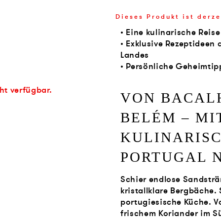
Dieses Produkt ist derze
• Eine kulinarische Reis
• Exklusive Rezeptideen
Landes
• Persönliche Geheimtip
cht verfügbar.
VON BACALH
BELÉM – MI
KULINARISC
PORTUGAL 
Schier endlose Sandsträ
kristallklare Bergbäche. 
portugiesische Küche. Von
frischem Koriander im S