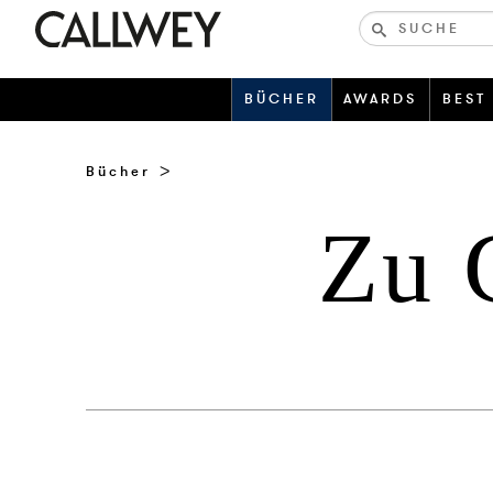
Bücher-
und
zeitschriften
BÜCHER
AWARDS
BEST
Bücher
Zu 