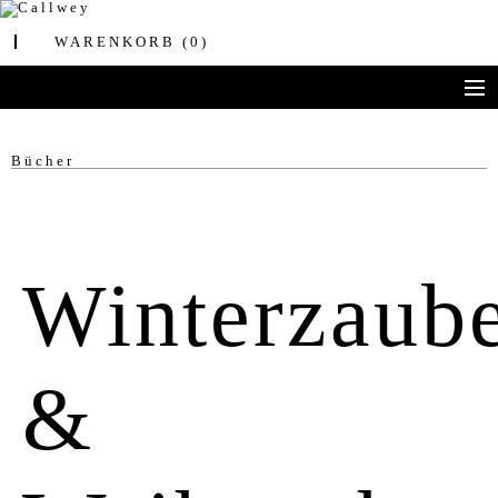
WARENKORB
(0)
MENU
BÜCHER
Bücher
AWARDS
BEST OF ARCHITECTURE
Winterzaub
CORPORATE PUBLISHING
BLOG
&
VERLAG
JOBS