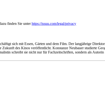
azu finden Sie unter
https://issuu.com/legal/privacy
häftigt sich mit Essen, Gärten und dem Film. Der langjährige Direktor 
d die Zukunft des Kinos veröffentlicht. Konstanze Neubauer studierte
listin schreibt sie nicht nur für Fachzeitschriften, sondern als Aut