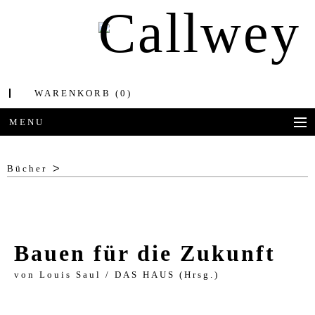
WARENKORB
(0)
MENU
BÜCHER
Bücher
AWARDS
BEST OF ARCHITECTURE
Bauen für die Zukunft
CORPORATE PUBLISHING
von
Louis Saul / DAS HAUS (Hrsg.)
BLOG