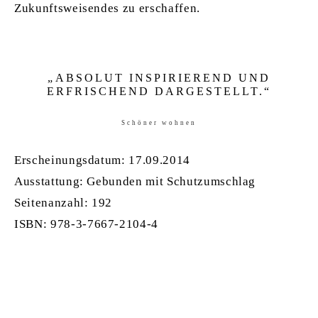
Zukunftsweisendes zu erschaffen.
„
AB­SO­LUT IN­SPI­RIE­REND UND
ER­FR­I­SCHEND DAR­GE­STELLT.
“
Schöner wohnen
Erscheinungsdatum: 17.09.2014
Ausstattung: Gebunden mit Schutzumschlag
Seitenanzahl:
192
ISBN:
978-3-7667-2104-4